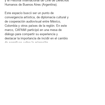
y el Festival Internacional de Cine de Derechos
Humanos de Buenos Aires (Argentina).
Este espacio buscó ser un punto de
convergencia artística, de diplomacia cultural y
de cooperación audiovisual entre México,
Colombia y otros países de la región. En este
marco, CAFAMI participó en una mesa de
diálogo para compartir su experiencia y
destacar la importancia de incidir en el cambio
de narrativas sobre la migración.
En el panel participaron diversas
organizaciones, el Embajador de Colombia y
representantes de la Fundación Rosa
Luxemburgo.