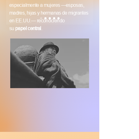
especialmente a mujeres —esposas,
madres, hijas y hermanas de migrantes
en EE.UU.— reconociendo
su
papel central
.