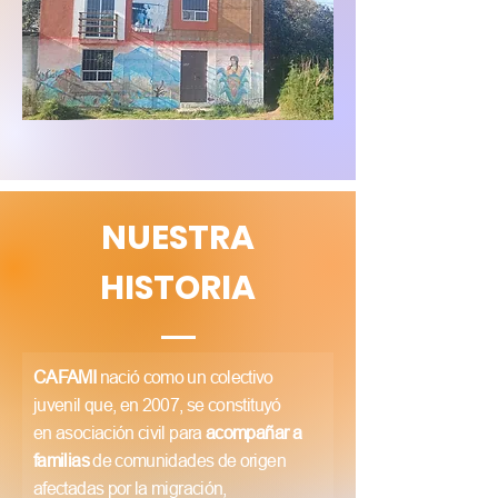
NUESTRA
HISTORIA
CAFAMI
nació como un colectivo
juvenil que, en 2007, se constituyó
en asociación civil para
acompañar a
familias
de comunidades de origen
afectadas por la migración,