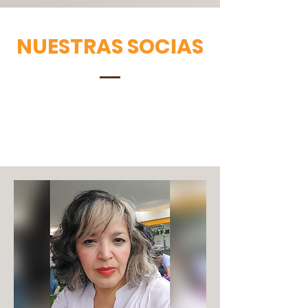
NUESTRAS SOCIAS
This is your Team section.
Briefly
introduce the team then add their
bios below. Click here to edit.