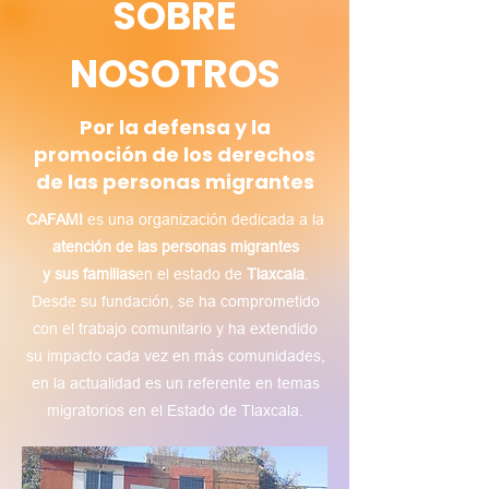
SOBRE
NOSOTROS
Por la defensa y la
promoción de los derechos
de las personas migrantes
CAFAMI
es una organización dedicada a la
atención de las personas migrantes
y sus familias
en el estado de
Tlaxcala
.
Desde su fundación, se ha comprometido
con el trabajo comunitario y ha extendido
su impacto cada vez en más comunidades,
en la actualidad es un referente en temas
migratorios en el Estado de Tlaxcala.