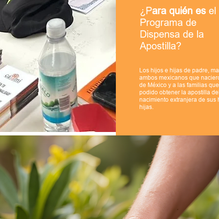
¿P
ara quién es
el
Programa de
Dispensa de la
Apostilla?
Los hijos e hijas de padre, m
ambos mexicanos que naciero
de México y a las familias qu
podido obtener la apostilla de
nacimiento extranjera de sus 
hijas.