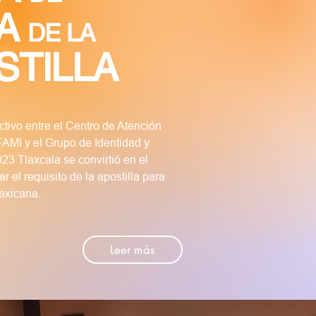
A
DE LA
ILLA
tivo entre el Centro de Atención
FAMI y el Grupo de Identidad y
023 Tlaxcala se convirtió en el
 el requisito de la apostilla para
mexicana.
Leer más