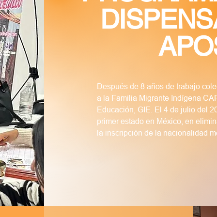
DISPENS
APOST
Después de 8 años de trabajo colec
a la Familia Migrante Indígena CA
Educación, GIE. El 4 de julio del 2
primer estado en México, en eliminar
la inscripción de la nacionalidad 