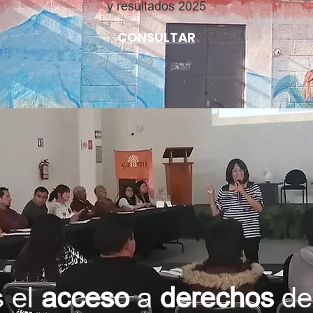
y resultados 2025
CONSULTAR
 el
acceso
a
derechos
de