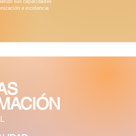
eciendo sus capacidades
anización e incidencia.
AS
MACIÓN
AL