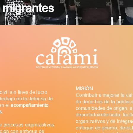
s
migrantes
MISIÓN
vil sin fines de lucro
Contribuir a mejorar la cal
trabajo en la defensa de
de derechos de la poblaci
en el
acompañamiento
comunidades de origen, su
s
.
deportada/retornada, faci
organizativos y de integra
ar procesos organizativos
enfoque de género, dere
ación con enfoque de