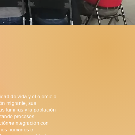
idad de vida y el ejercicio
ón migrante, sus
s familias y la población
litando procesos
ción/reintegración con
chos humanos e