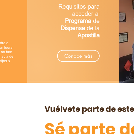
Requisitos para
acceder al
Programa
de
Dispensa
de la
Apostilla
adre o
n fuera
e no han
Conoce más
l acta de
hijos o
Vuélvete parte de este
Sé parte 