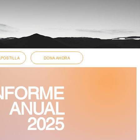
APOSTILLA
DONA AHORA
NFORME
ANUAL
2025