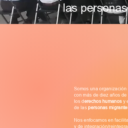
las persona
Somos una organización ci
con más de diez años de 
los d
erechos humanos
y 
de las
personas migrante
Nos enfocamos en facilit
y de integración/reintegr