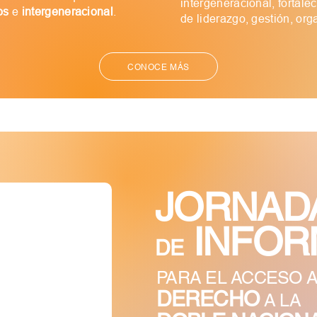
intergeneracional, fortal
os
e
intergeneracional
.
de liderazgo, gestión, org
CONOCE MÁS
JORNAD
INFOR
DE
PARA EL ACCESO 
DERECHO
A LA